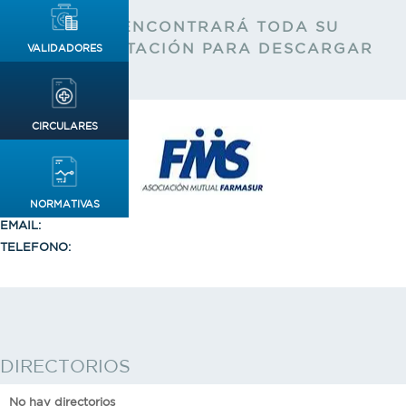
AQUÍ ENCONTRARÁ TODA SU
DOCUMENTACIÓN PARA DESCARGAR
VALIDADORES
CIRCULARES
USUARIO:
NORMATIVAS
EMAIL:
TELEFONO:
DIRECTORIOS
No hay directorios