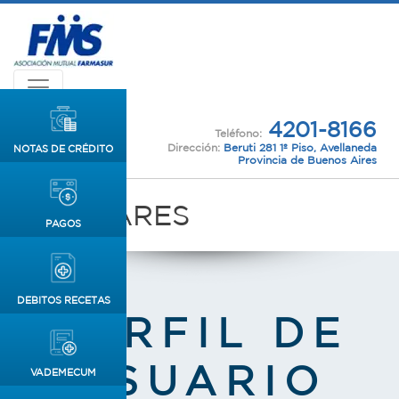
4201-8166
Teléfono:
Dirección:
Beruti 281 1º Piso, Avellaneda
NOTAS DE CRÉDITO
Provincia de Buenos Aires
CIRCULARES
PAGOS
DEBITOS RECETAS
PERFIL DE
USUARIO
VADEMECUM