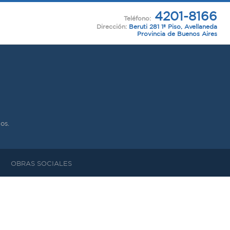
4201-8166
Teléfono:
Dirección:
Beruti 281 1º Piso, Avellaneda
Provincia de Buenos Aires
os.
OBRAS SOCIALES